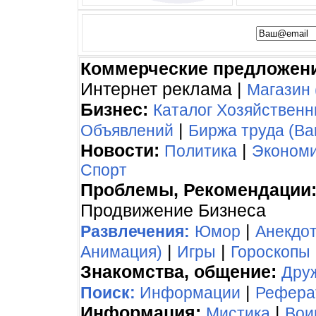
Коммерческие предложен
Интернет реклама |
Магазин 
Бизнес:
Каталог Хозяйствен
|
Объявлений
Биржа труда (Ва
Новости:
|
Политика
Эконом
Спорт
Проблемы, Рекомендации
Продвижение Бизнеса
|
Развлечения:
Юмор
Анекдо
|
|
Анимация)
Игры
Гороскопы
Знакомства, общение:
Дру
|
Поиск:
Информации
Рефера
Информация:
|
Мистика
Вои