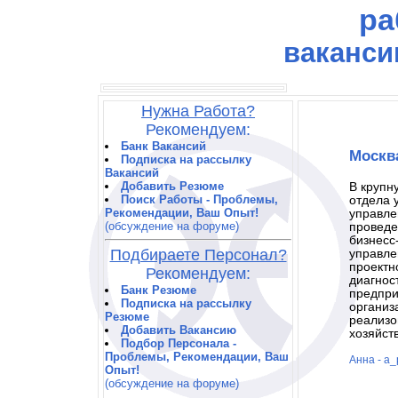
ра
ваканси
Нужна Работа?
Рекомендуем:
Банк Вакансий
Москв
Подписка на рассылку
Вакансий
Добавить Резюме
В крупн
Поиск Работы - Проблемы,
отдела 
Рекомендации, Ваш Опыт!
управле
(обсуждение на форуме)
проведе
бизнесс
Подбираете Персонал?
управле
проектно
Рекомендуем:
диагнос
Банк Резюме
предпри
Подписка на рассылку
организ
Резюме
реализо
Добавить Вакансию
хозяйст
Подбор Персонала -
Проблемы, Рекомендации, Ваш
Анна - a_
Опыт!
(обсуждение на форуме)