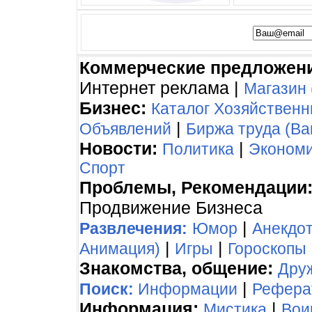
Коммерческие предложен
Интернет реклама |
Магазин 
Бизнес:
Каталог Хозяйствен
|
Объявлений
Биржа труда (Ва
Новости:
|
Политика
Эконом
Спорт
Проблемы, Рекомендации
Продвижение Бизнеса
|
Развлечения:
Юмор
Анекдо
|
|
Анимация)
Игры
Гороскопы
Знакомства, общение:
Дру
|
Поиск:
Информации
Рефера
Информация:
|
Мистика
Вои