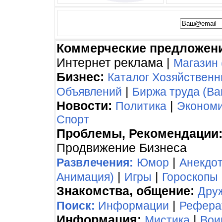
Коммерческие предложен
Интернет реклама |
Магазин 
Бизнес:
Каталог Хозяйствен
|
Объявлений
Биржа труда (Ва
Новости:
|
Политика
Эконом
Спорт
Проблемы, Рекомендации
Продвижение Бизнеса
|
Развлечения:
Юмор
Анекдо
|
|
Анимация)
Игры
Гороскопы
Знакомства, общение:
Дру
|
Поиск:
Информации
Рефера
Информация:
|
Мистика
Вои