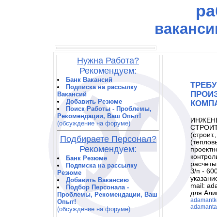
ра
ваканси
Нужна Работа?
Рекомендуем:
Банк Вакансий
ТРЕБУ
Подписка на рассылку
ПРОИЗ
Вакансий
Добавить Резюме
КОМП
Поиск Работы - Проблемы,
Рекомендации, Ваш Опыт!
ИНЖЕНЕ
(обсуждение на форуме)
СТРОИТ.
(строит.
Подбираете Персонал?
(теплов
Рекомендуем:
проектн
контрол
Банк Резюме
расчеты
Подписка на рассылку
З/п - 60
Резюме
указани
Добавить Вакансию
mail: a
Подбор Персонала -
для Али
Проблемы, Рекомендации, Ваш
adamantkc
Опыт!
adamanta
(обсуждение на форуме)