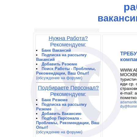
ра
ваканси
Нужна Работа?
Рекомендуем:
Банк Вакансий
ТРЕБУ
Подписка на рассылку
компа
Вакансий
Добавить Резюме
Поиск Работы - Проблемы,
WWW.AD
Рекомендации, Ваш Опыт!
МОСКВЕ 
(обсуждение на форуме)
туристи
иди ср. 
Подбираете Персонал?
страховк
e-mail:
Рекомендуем:
пометкой
Банк Резюме
adamantkc
Подписка на рассылку
dy@fromr
Резюме
Добавить Вакансию
Подбор Персонала -
Проблемы, Рекомендации, Ваш
Опыт!
(обсуждение на форуме)