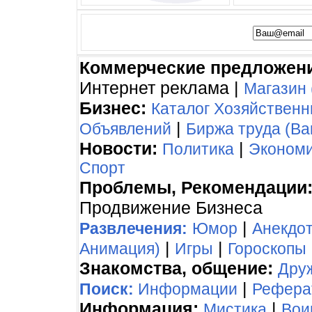
Коммерческие предложен
Интернет реклама |
Магазин 
Бизнес:
Каталог Хозяйствен
|
Объявлений
Биржа труда (Ва
Новости:
|
Политика
Эконом
Спорт
Проблемы, Рекомендации
Продвижение Бизнеса
|
Развлечения:
Юмор
Анекдо
|
|
Анимация)
Игры
Гороскопы
Знакомства, общение:
Дру
|
Поиск:
Информации
Рефера
Информация:
|
Мистика
Вои