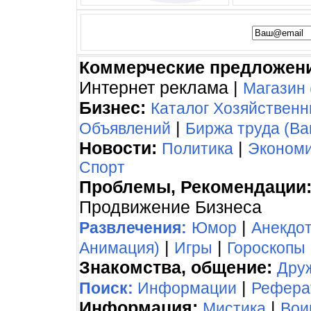
Коммерческие предложен
Интернет реклама |
Магазин 
Бизнес:
Каталог Хозяйствен
|
Объявлений
Биржа труда (Ва
Новости:
|
Политика
Эконом
Спорт
Проблемы, Рекомендации
Продвижение Бизнеса
|
Развлечения:
Юмор
Анекдо
|
|
Анимация)
Игры
Гороскопы
Знакомства, общение:
Дру
|
Поиск:
Информации
Рефера
Информация:
|
Мистика
Вои