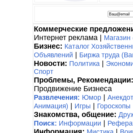
Коммерческие предложен
Интернет реклама |
Магазин 
Бизнес:
Каталог Хозяйствен
|
Объявлений
Биржа труда (Ва
Новости:
|
Политика
Эконом
Спорт
Проблемы, Рекомендации
Продвижение Бизнеса
|
Развлечения:
Юмор
Анекдо
|
|
Анимация)
Игры
Гороскопы
Знакомства, общение:
Дру
|
Поиск:
Информации
Рефера
Информация:
|
Мистика
Вои