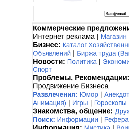
Коммерческие предложен
Интернет реклама |
Магазин 
Бизнес:
Каталог Хозяйствен
|
Объявлений
Биржа труда (Ва
Новости:
|
Политика
Эконом
Спорт
Проблемы, Рекомендации
Продвижение Бизнеса
|
Развлечения:
Юмор
Анекдо
|
|
Анимация)
Игры
Гороскопы
Знакомства, общение:
Дру
|
Поиск:
Информации
Рефера
Информация:
|
Мистика
Вои