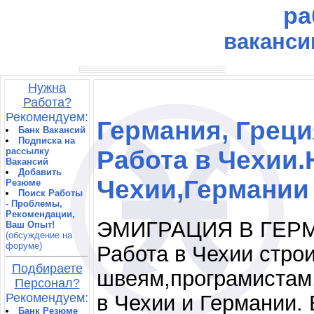
ра
ваканси
Нужна
Работа?
Рекомендуем:
Германия, Греци
Банк Вакансий
Подписка на
рассылку
Работа в Чехии
Вакансий
Добавить
Чехии,Германии
Резюме
Поиск Работы
- Проблемы,
Рекомендации,
ЭМИГРАЦИЯ В ГЕР
Ваш Опыт!
(обсуждение на
форуме)
Работа в Чехии стро
Подбираете
швеям,програмистам
Персонал?
в Чехии и Германии.
Рекомендуем:
Банк Резюме