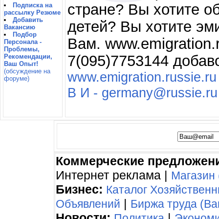
стране? Вы хотите о
Подписка на
рассылку Резюме
Добавить
детей? Вы хотите эм
Вакансию
Подбор
Вам. www.emigration.
Персонала -
Проблемы,
7(095)7753144 добав
Рекомендации,
Ваш Опыт!
(обсуждение на
www.emigration.russie.ru
форуме)
В И - germany@russie.ru
Коммерческие предложен
Интернет реклама |
Магазин 
Бизнес:
Каталог Хозяйствен
|
Объявлений
Биржа труда (Ва
Новости:
|
Политика
Эконом