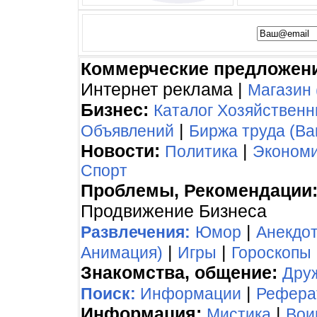
Коммерческие предложен
Интернет реклама |
Магазин 
Бизнес:
Каталог Хозяйствен
|
Объявлений
Биржа труда (Ва
Новости:
|
Политика
Эконом
Спорт
Проблемы, Рекомендации
Продвижение Бизнеса
|
Развлечения:
Юмор
Анекдо
|
|
Анимация)
Игры
Гороскопы
Знакомства, общение:
Дру
|
Поиск:
Информации
Рефера
Информация:
|
Мистика
Вои