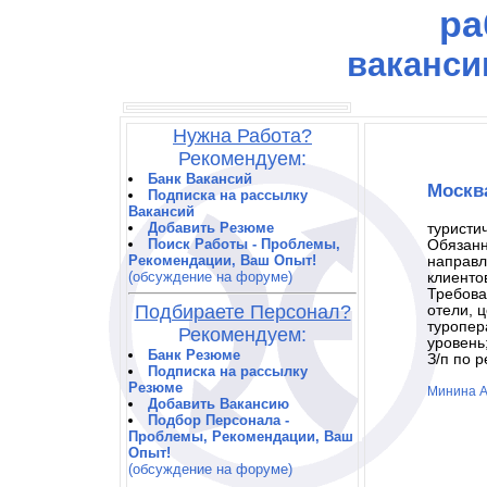
ра
ваканси
Нужна Работа?
Рекомендуем:
Банк Вакансий
Москв
Подписка на рассылку
Вакансий
Добавить Резюме
туристи
Поиск Работы - Проблемы,
Обязанн
Рекомендации, Ваш Опыт!
направл
(обсуждение на форуме)
клиенто
Требова
Подбираете Персонал?
отели, 
туропер
Рекомендуем:
уровень
Банк Резюме
З/п по 
Подписка на рассылку
Резюме
Минина Ан
Добавить Вакансию
Подбор Персонала -
Проблемы, Рекомендации, Ваш
Опыт!
(обсуждение на форуме)