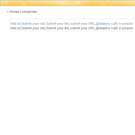
< Назад к разделам
Add url,Submit your site,Submit your link,submit your URL,Добавить сайт в каталог
Add url,Submit your site,Submit your link,submit your URL,Добавить сайт в каталог