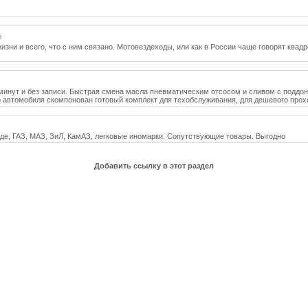
ю
зни и всего, что с ним связано. Мотовездеходы, или как в России чаще говорят квадро
20 минут и без записи. Быстрая смена масла пневматическим отсосом и сливом с под
 автомобиля скомпонован готовый комплект для техобслуживания, для дешевого прох
нде, ГАЗ, МАЗ, ЗиЛ, КамАЗ, легковые иномарки. Сопутствующие товары. Выгодно
Добавить ссылку в этот раздел