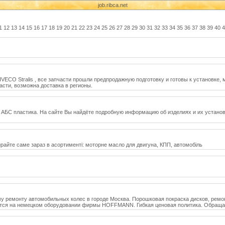
job.ribca.net
1
12
13
14
15
16
17
18
19
20
21
22
23
24
25
26
27
28
29
30
31
32
33
34
35
36
37
38
39
40
4
IVECO Stralis , все запчасти прошли предпродажную подготовку и готовы к установке
асти, возможна доставка в регионы.
из АБС пластика. На сайте Вы найдёте подробную информацию об изделиях и их установ
райте саме зараз в асортиментi: моторне масло для двигуна, КПП, автомобiль
ремонту автомобильных колес в городе Москва. Порошковая покраска дисков, ремонт 
ится на немецком оборудовании фирмы HOFFMANN. Гибкая ценовая политика. Обращайте