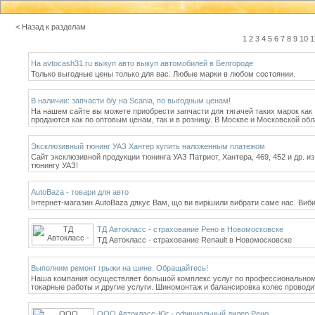
< Назад к разделам
1
2
3
4
5
6
7
8
9
10
1
На avtocash31.ru выкуп авто выкуп автомобилей в Белгороде
Только выгодные цены только для вас. Любые марки в любом состоянии.
В наличии: запчасти б/у на Scania, по выгодным ценам!
На нашем сайте вы можете приобрести запчасти для тягачей таких марок как 
продаются как по оптовым ценам, так и в розницу. В Москве и Московской обл
Эксклюзивный тюнинг УАЗ Хантер купить наложенным платежом
Сайт эксклюзивной продукции тюнинга УАЗ Патриот, Хантера, 469, 452 и др. 
тюнингу УАЗ!
AutoBaza - товари для авто
Інтернет-магазин AutoBaza дякує Вам, що ви вирiшили вибрати саме нас. Виби
ТД Автокласс - страхование Рено в Новомосковске
ТД Автокласс - страхование Renault в Новомосковске
Выполним ремонт грыжи на шине. Обращайтесь!
Наша компания осуществляет большой комплекс услуг по профессиональному 
токарные работы и другие услуги. Шиномонтаж и балансировка колес провод
ООО Автокласс-Юг - официальный дилер Рено