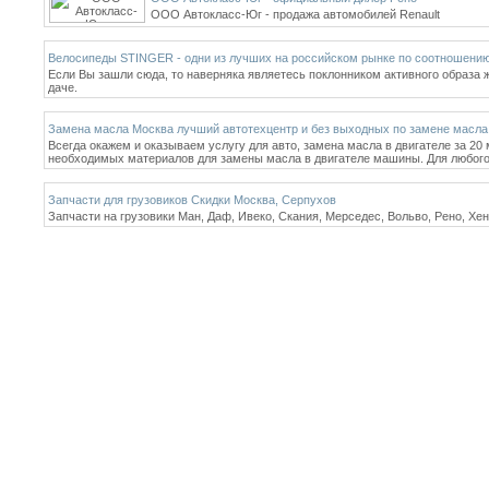
ООО Автокласс-Юг - продажа автомобилей Renault
Велосипеды STINGER - одни из лучших на российском рынке по соотношени
Если Вы зашли сюда, то наверняка являетесь поклонником активного образа жи
даче.
Замена масла Москва лучший автотехцентр и без выходных по замене масла
Всегда окажем и оказываем услугу для авто, замена масла в двигателе за 
необходимых материалов для замены масла в двигателе машины. Для любого
Запчасти для грузовиков Скидки Москва, Серпухов
Запчасти на грузовики Ман, Даф, Ивеко, Скания, Мерседес, Вольво, Рено, Хе