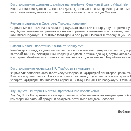
Восстановление удаленных файлов на телефоне. Сервисный центр AdataHelp
Восстановление данных на жестких дисках, восстановление файлов различных
восстановление данных со смартфонов и планшетов в городе Москва.
Ремонт мониторов в Саратове. Профессионально!
Сервисный центр Services Master предлагает широкий спектр услуг по ремонту
ноутбуков, планшетов, ремонт оргтехники, ремонт климатической техники, рем
Клининговые услуги. Опытные мастера на все руки! По всем интересующим Вас 
Ремонт мебели, перетяжка. Оставьте заявку тут!
Рембазар - площадка для поиска мастеров и сервисных центров по ремонту в 
бытовой техники, электроники, квартир и домов, а также одежды, обуви, аксесс
мастерам. Рембазар - это база всех мастеров в одном месте. Подробнее на са
Восстановление картриджа HP. Прайс-лист смотрите тут!
Фирма VIP заправка оказывает услуги заправки картриджей принтеров, ремонта
Kyocera и других марок. Также мы предоставляем услуги ремонта принтеров и М
заберет картридж и привезет его обратно. Выгодные цены на все услуги. Озна
AnyDaySoft - Интернет-магазин программного обеспечения
AnyDaySoft - Интернет-магазин программного обеспечения на каждый день! О
комфортной рабочей средой и раскрыть потенциал каждого человека.
Добавит