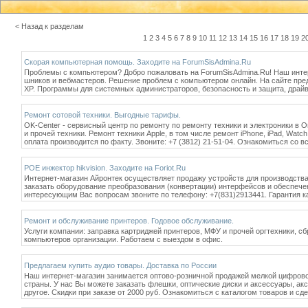
< Назад к разделам
1
2
3
4
5
6
7
8
9
10
11
12
13
14
15
16
17
18
19
2
Скорая компьютерная помощь. Заходите на ForumSisAdmina.Ru
Проблемы с компьютером? Добро пожаловать на ForumSisAdmina.Ru! Наш инте
шников и вебмастеров. Решение проблем с компьютером онлайн. На сайте предс
XP. Программы для системных администраторов, безопасность и защита, драйв
Ремонт сотовой техники. Выгодные тарифы.
OK-Center - сервисный центр по ремонту по ремонту техники и электроники в
и прочей техники. Ремонт техники Apple, в том числе ремонт iPhone, iPad, Wa
оплата производится по факту. Звоните: +7 (3812) 21-51-04. Ознакомиться со в
POE инжектор hikvision. Заходите на Foriot.Ru
Интернет-магазин Айронтек осуществляет продажу устройств для производства
заказать оборудование преобразования (конвертации) интерфейсов и обеспече
интересующим Вас вопросам звоните по телефону: +7(831)2913441. Гарантия ка
Ремонт и обслуживание принтеров. Годовое обслуживание.
Услуги компании: заправка картриджей принтеров, МФУ и прочей оргтехники, с
компьютеров организации. Работаем с выездом в офис.
Предлагаем купить аудио товары. Доставка по России
Наш интернет-магазин занимается оптово-розничной продажей мелкой цифровой 
страны. У нас Вы можете заказать флешки, оптические диски и аксессуары, ак
другое. Скидки при заказе от 2000 руб. Ознакомиться с каталогом товаров и с