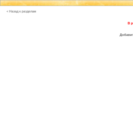
< Назад к разделам
В р
Добавит