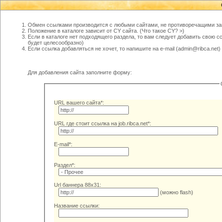
Обмен ссылками производится с любыми сайтами, не противоречащими за
Положение в каталоге зависит от CY сайта. (
Что такое CY? >
)
Если в каталоге нет подходящего раздела, то вам следует добавить свою с
будет целесообразно)
Если ссылка добавляться не хочет, то напишите на e-mail (admin@ribca.net)
Для добавления сайта заполните форму:
URL вашего сайта*:
URL где стоит ссылка на job.ribca.net*:
E-mail*:
Раздел*:
Url баннера 88x31:
(можно flash)
Название ссылки: