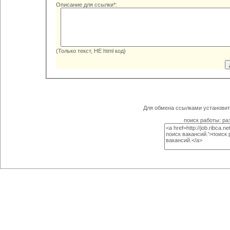
Описание для ссылки*:
(Только текст, НЕ html код)
Для обмена ссылками установите
поиск работы: ра