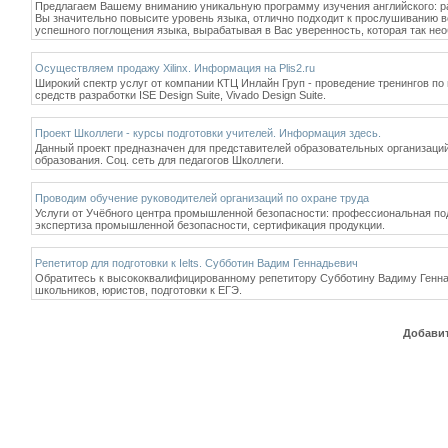
Предлагаем Вашему вниманию уникальную программу изучения английского: раб
Вы значительно повысите уровень языка, отлично подходит к прослушиванию 
успешного поглощения языка, вырабатывая в Вас уверенность, которая так не
Осуществляем продажу Xilinx. Информация на Plis2.ru
Широкий спектр услуг от компании КТЦ Инлайн Груп - проведение тренингов п
средств разработки ISE Design Suite, Vivado Design Suite.
Проект Школлеги - курсы подготовки учителей. Информация здесь.
Данный проект предназначен для представителей образовательных организаций
образования. Соц. сеть для педагогов Школлеги.
Проводим обучение руководителей организаций по охране труда
Услуги от Учёбного центра промышленной безопасности: профессиональная под
экспертиза промышленной безопасности, сертификация продукции.
Репетитор для подготовки к Ielts. Субботин Вадим Геннадьевич
Обратитесь к высококвалифицированному репетитору Субботину Вадиму Геннад
школьников, юристов, подготовки к ЕГЭ.
Добавит