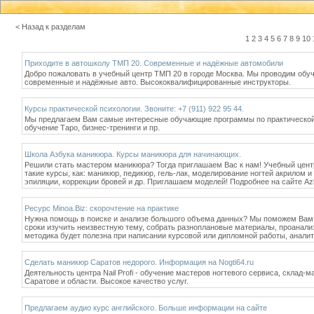
< Назад к разделам
1
2
3
4
5
6
7
8
9
10
Приходите в автошколу ТМП 20. Современные и надёжные автомобили
Добро пожаловать в учебный центр ТМП 20 в городе Москва. Мы проводим об
современные и надёжные авто. Высококвалифицированные инструкторы.
Курсы практической психологии. Звоните: +7 (911) 922 95 44.
Мы предлагаем Вам самые интересные обучающие программы по практической 
обучение Таро, бизнес-тренинги и пр.
Школа Азбука маникюра. Курсы маникюра для начинающих.
Решили стать мастером маникюра? Тогда приглашаем Вас к нам! Учебный центр
такие курсы, как: маникюр, педикюр, гель-лак, моделирование ногтей акрилом и
эпиляции, коррекции бровей и др. Приглашаем моделей! Подробнее на сайте Az
Ресурс Minoa.Biz: скорочтение на практике
Нужна помощь в поиске и анализе большого объема данных? Мы поможем Вам
сроки изучить неизвестную тему, собрать разноплановые материалы, проанали
методика будет полезна при написании курсовой или дипломной работы, аналити
Сделать маникюр Саратов недорого. Информация на Nogti64.ru
Деятельность центра Nail Profi - обучение мастеров ногтевого сервиса, склад-
Саратове и области. Высокое качество услуг.
Предлагаем аудио курс английского. Больше информации на сайте