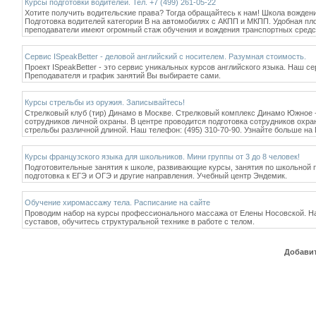
Курсы подготовки водителей. Тел. +7 (499) 261-05-22
Хотите получить водительские права? Тогда обращайтесь к нам! Школа вождени
Подготовка водителей категории B на автомобилях с АКПП и МКПП. Удобная п
преподаватели имеют огромный стаж обучения и вождения транспортных средств
Сервис ISpeakBetter - деловой английский с носителем. Разумная стоимость.
Проект ISpeakBetter - это сервис уникальных курсов английского языка. Наш с
Преподавателя и график занятий Вы выбираете сами.
Курсы стрельбы из оружия. Записывайтесь!
Стрелковый клуб (тир) Динамо в Москве. Стрелковый комплекс Динамо Южное -
сотрудников личной охраны. В центре проводится подготовка сотрудников охран
стрельбы различной длиной. Наш телефон: (495) 310-70-90. Узнайте больше на D
Курсы французского языка для школьников. Мини группы от 3 до 8 человек!
Подготовительные занятия к школе, развивающие курсы, занятия по школьной 
подготовка к ЕГЭ и ОГЭ и другие направления. Учебный центр Эндемик.
Обучение хиромассажу тела. Расписание на сайте
Проводим набор на курсы профессионального массажа от Елены Носовской. На
суставов, обучитесь структуральной технике в работе с телом.
Добавит