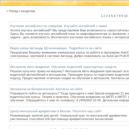
< Назад к разделам
1
2
3
4
5
6
7
8
9
10
Изучение английского по сериалам. Изучайте английский с нами!
Хотите изучать английский? Мы представляем Вам возможность самостоятельног
Здесь Вы сможете изучать английский язык по видеофрагментам из фильмов, 
задача - дать возможность бесплатного изучения английского языка с интересо
Видео-уроки Автокада 3Д начинающих. Подробности на сайте
Предлагаем Вашему вниманию уникальные курсы по работе в программе AutoC
электронных чертежей в системе Автокад. Добро пожаловать на AutoCad-Profi.R
Автошкола Авто-Академия. Обучение водителей транспортных средств.
Решили получить права на машину? Автошкола Авто-Академия приглашает всех
водителей автомобилей и мотоциклов. Проводим курсы по подготовке водителе
подход. Предоставляем отличные скидки на обучение в автошколе. Контакты шко
Автошкола на Белореченской. Контакты на сайте
Планируете пойти на автокурсы? Тогда приходите к нам! Школа вождения 21 ве
водительские курсы. Теория и практика. Обучение вождению на АКПП и МКПП. 
обучения. Обращайтесь к нам по телефону: 8 (495)669-16-06. Детальная инф
Центр ментальной арифметики в Москве. Посетите наш сайт!
Развивающие занятия для детей. Уникальный курс по ментальной арифметике. 
умственных способностей при помощи арифметических вычислений.