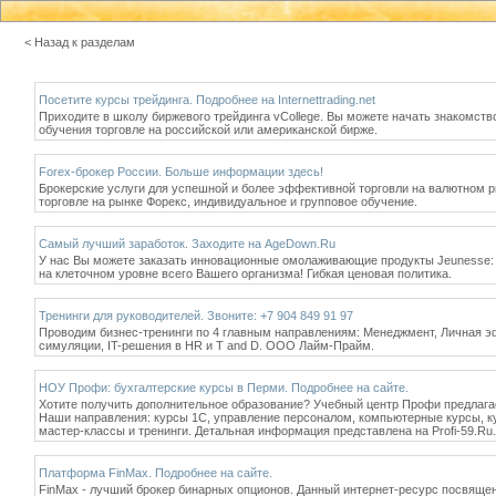
< Назад к разделам
Посетите курсы трейдинга. Подробнее на Internettrading.net
Приходите в школу биржевого трейдинга vCollege. Вы можете начать знакомство
обучения торговле на российской или американской бирже.
Forex-брокер России. Больше информации здесь!
Брокерские услуги для успешной и более эффективной торговли на валютном рынк
торговле на рынке Форекс, индивидуальное и групповое обучение.
Самый лучший заработок. Заходите на AgeDown.Ru
У нас Вы можете заказать инновационные омолаживающие продукты Jeunesse:
на клеточном уровне всего Вашего организма! Гибкая ценовая политика.
Тренинги для руководителей. Звоните: +7 904 849 91 97
Проводим бизнес-тренинги по 4 главным направлениям: Менеджмент, Личная эф
симуляции, IT-решения в HR и T and D. ООО Лайм-Прайм.
НОУ Профи: бухгалтерские курсы в Перми. Подробнее на сайте.
Хотите получить дополнительное образование? Учебный центр Профи предлага
Наши направления: курсы 1С, управление персоналом, компьютерные курсы, кур
мастер-классы и тренинги. Детальная информация представлена на Profi-59.Ru.
Платформа FinMax. Подробнее на сайте.
FinMax - лучший брокер бинарных опционов. Данный интернет-ресурс посвящен