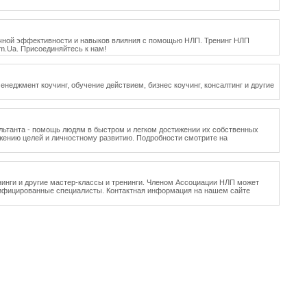
личной эффективности и навыков влияния с помощью НЛП. Тренинг НЛП
m.Ua. Присоединяйтесь к нам!
неджмент коучинг, обучение действием, бизнес коучинг, консалтинг и другие
льтанта - помощь людям в быстром и легком достижении их собственных
тижению целей и личностному развитию. Подробности смотрите на
нинги и другие мастер-классы и тренинги. Членом Ассоциации НЛП может
лифицированные специалисты. Контактная информация на нашем сайте