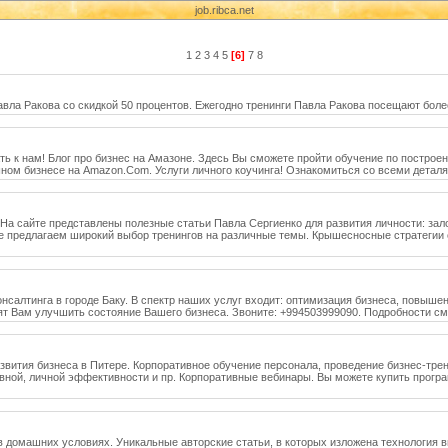
job.ribca.net
1
2
3
4
5
[6]
7
8
авла Ракова со скидкой 50 процентов. Ежегодно тренинги Павла Ракова посещают боле
ь к нам! Блог про бизнес на Амазоне. Здесь Вы сможете пройти обучение по построе
шном бизнесе на Amazon.Com. Услуги личного коучинга! Ознакомиться со всеми детал
! На сайте представлены полезные статьи Павла Сергиенко для развития личности: за
е предлагаем широкий выбор тренингов на различные темы. Крышесносные стратегии с
онсалтинга в городе Баку. В спектр наших услуг входит: оптимизация бизнеса, повыше
ят Вам улучшить состояние Вашего бизнеса. Звоните: +994503999090. Подробности см
вития бизнеса в Питере. Корпоративное обучение персонала, проведение бизнес-трени
тивной, личной эффективности и пр. Корпоративные вебинары. Вы можете купить прог
в домашних условиях. Уникальные авторские статьи, в которых изложена технология 