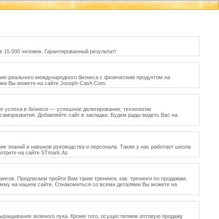
е 15 000 человек. Гарантированный результат!
нию реального международного бизнеса с физическим продуктом на
ями Вы можете на сайте Joseph-Cash.Com.
лог успеха в бизнесе — успешное делегирование, технологии
аморазвития. Добавляйте сайт в закладки. Будем рады видеть Вас на
ние знаний и навыков руководства и персонала. Также у нас работает школа
отрите на сайте STmark.Az
нгов. Предлагаем пройти Вам такие тренинги, как: тренинги по продажам,
рамму на нашем сайте. Ознакомиться со всеми деталями Вы можете на
выращивания зеленого лука. Кроме того, осуществляем оптовую продажу