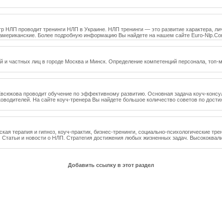
нтр НЛП проводит тренинги НЛП в Украине. НЛП тренинги — это развитие характера, 
американские. Более подробную информацию Вы найдете на нашем сайте Euro-Nlp.Co
 и частных лиц в городе Москва и Минск. Определение компетенций персонала, топ-ме
всюкова проводит обучение по эффективному развитию. Основная задача коуч-консу
уководителей. На сайте коуч-тренера Вы найдете большое количество советов по дос
ая терапия и гипноз, коуч-практик, бизнес-тренинги, социально-психологические тре
. Статьи и новости о НЛП. Стратегия достижения любых жизненных задач. Высококва
Добавить ссылку в этот раздел