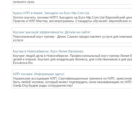
зеленого лука.
Курсы НЛП в Киеве. Заходите на Euro-Nlp.Com.Ua
Хотите изучить техники НЛП? Заходите на Euro-Nlp.Com.Ua! Европейский це
Практик и НЛП Мастер, метапрограммы. Стандарты обучения: европейские и 
Коучинг высокой эффективности. Детали на сайте!
Персональный коуч тренер - Денис Санько предоставляет услуги для компаний
услуги.
Коучер в Новосибирске. Коуч Лилия Евсюкова.
Коучинг людей дела в Новосибирске. Профессиональный коуч-тренер Лилия Е
целей и планов. Коучинг для владельцев бизнеса, для собственников и для р
Evsukova.Ru.
НЛП техники. Информация здесь!
Украинская ассоциация НЛП. Сертификационные тренинги по НЛП, эриксоновск
быть любой человек, который может подтвердить свою квалификацию по НЛП
Uanlp.Org Будем рады сотрудничеству!