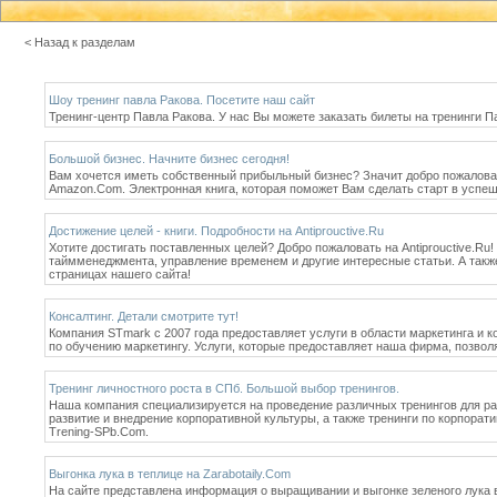
< Назад к разделам
Шоу тренинг павла Ракова. Посетите наш сайт
Тренинг-центр Павла Ракова. У нас Вы можете заказать билеты на тренинги П
Большой бизнес. Начните бизнес сегодня!
Вам хочется иметь собственный прибыльный бизнес? Значит добро пожаловат
Amazon.Com. Электронная книга, которая поможет Вам сделать старт в успе
Достижение целей - книги. Подробности на Antiprouctive.Ru
Хотите достигать поставленных целей? Добро пожаловать на Antiprouctive.Ru
таймменеджмента, управление временем и другие интересные статьи. А такж
страницах нашего сайта!
Консалтинг. Детали смотрите тут!
Компания STmark с 2007 года предоставляет услуги в области маркетинга и к
по обучению маркетингу. Услуги, которые предоставляет наша фирма, позвол
Тренинг личностного роста в СПб. Большой выбор тренингов.
Наша компания специализируется на проведение различных тренингов для раз
развитие и внедрение корпоративной культуры, а также тренинги по корпора
Trening-SPb.Com.
Выгонка лука в теплице на Zarabotaily.Com
На сайте представлена информация о выращивании и выгонке зеленого лука 