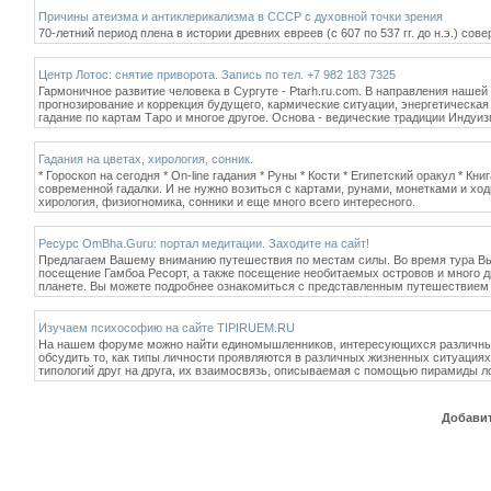
Причины атеизма и антиклерикализма в СССР с духовной точки зрения
70-летний период плена в истории древних евреев (с 607 по 537 гг. до н.э.) с
Центр Лотос: снятие приворота. Запись по тел. +7 982 183 7325
Гармоничное развитие человека в Сургуте - Ptarh.ru.com. В направления нашей
прогнозирование и коррекция будущего, кармические ситуации, энергетическая 
гадание по картам Таро и многое другое. Основа - ведические традиции Индуиз
Гадания на цветах, хирология, сонник.
* Гороскоп на сегодня * On-line гадания * Руны * Кости * Египетский оракул * К
современной гадалки. И не нужно возиться с картами, рунами, монетками и ход
хирология, физиогномика, сонники и еще много всего интересного.
Ресурс OmBha.Guru: портал медитации. Заходите на сайт!
Предлагаем Вашему вниманию путешествия по местам силы. Во время тура Вы 
посещение Гамбоа Ресорт, а также посещение необитаемых островов и много др
планете. Вы можете подробнее ознакомиться с представленным путешествием
Изучаем психософию на сайте TIPIRUEM.RU
На нашем форуме можно найти единомышленников, интересующихся различными
обсудить то, как типы личности проявляются в различных жизненных ситуациях
типологий друг на друга, их взаимосвязь, описываемая с помощью пирамиды л
Добавит