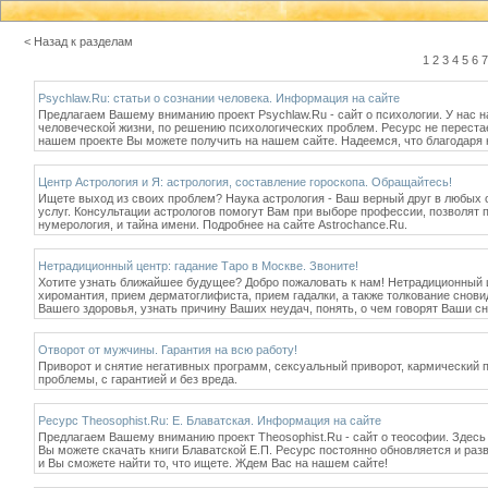
< Назад к разделам
1
2
3
4
5
6
7
Psychlaw.Ru: статьи о сознании человека. Информация на сайте
Предлагаем Вашему вниманию проект Psychlaw.Ru - сайт о психологии. У нас 
человеческой жизни, по решению психологических проблем. Ресурс не переста
нашем проекте Вы можете получить на нашем сайте. Надеемся, что благодаря н
Центр Астрология и Я: астрология, составление гороскопа. Обращайтесь!
Ищете выход из своих проблем? Наука астрология - Ваш верный друг в любых 
услуг. Консультации астрологов помогут Вам при выборе профессии, позволят
нумерология, и тайна имени. Подробнее на сайте Astrochance.Ru.
Нетрадиционный центр: гадание Таро в Москве. Звоните!
Хотите узнать ближайшее будущее? Добро пожаловать к нам! Нетрадиционный 
хиромантия, прием дерматоглифиста, прием гадалки, а также толкование снови
Вашего здоровья, узнать причину Ваших неудач, понять, о чем говорят Ваши сн
Отворот от мужчины. Гарантия на всю работу!
Приворот и снятие негативных программ, сексуальный приворот, кармический п
проблемы, с гарантией и без вреда.
Ресурс Theosophist.Ru: Е. Блаватская. Информация на сайте
Предлагаем Вашему вниманию проект Theosophist.Ru - сайт о теософии. Здесь
Вы можете скачать книги Блаватской Е.П. Ресурс постоянно обновляется и раз
и Вы сможете найти то, что ищете. Ждем Вас на нашем сайте!