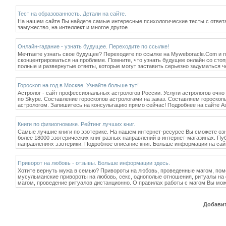
Тест на образованность. Детали на сайте.
На нашем сайте Вы найдете самые интересные психологические тесты с ответами
замужество, на интеллект и многое другое.
Онлайн-гадание - узнать будущее. Переходите по ссылке!
Мечтаете узнать свое будущее? Переходите по ссылке на Myweboracle.Com и п
сконцентрироваться на проблеме. Помните, что узнать будущее онлайн со стоп
полные и развернутые ответы, которые могут заставить серьезно задуматься че
Гороскоп на год в Москве. Узнайте больше тут!
Астролог - сайт профессиональных астрологов России. Услуги астрологов очно
по Skype. Составление гороскопов астрологами на заказ. Составляем гороскопы
астрологом. Запишитесь на консультацию прямо сейчас! Подробнее на сайте Ast
Книги по физиогномике. Рейтинг лучших книг.
Самые лучшие книги по эзотерике. На нашем интернет-ресурсе Вы сможете озн
более 18000 эзотерических книг разных направлений в интернет-магазинах. Публ
направлениях эзотерики. Подробное описание книг. Больше информации на сайт
Приворот на любовь - отзывы. Больше информации здесь.
Хотите вернуть мужа в семью? Привороты на любовь, проведенные магом, помо
мусульманские привороты на любовь, секс, однополые отношения, ритуалы на с
магом, проведение ритуалов дистанционно. О правилах работы с магом Вы может
Добавит