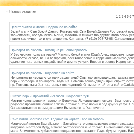
< Назад к разделам
1
2
3
4
5
6
7
Целительство и магия. Подробнее на сайте.
Белый маг и Сын Божий Даниил Ростовский. Сын Божий Даниил Ростовский пред
зависимости, обряды белой магии, молитвы и множество других магических усл
прием как лично, так и дистанционно. Контакты: +7 (910) 998-72-98. Ознакомит
Приворот на любовь. Помощь в решении проблем!
У Вас черная полоса в жизни? Магистр белой магии Юрий Александрович приде
сложности, сглаза, венца безбрачия, восстановление и коррекция магнитов дене
удаление негативных воздействий и другие услуги. Внесен в реестр Народных 
Приворот на любовь. Подробнее на сайте.
Неприятности чередуются одни за другими? Опытная ясновидящая, гадалка по
порчи, заговоры и привороты, гадания. Помощь ясновидящей при неприятностях 
пр. Помощь мага без негативных последствий. Отзывы читайте на сайте Gadalka
Снятие порчи, проклятий и сглазов. Подробнее тут!
Мастер ясновидения и тарологии Вероника. Ясновидящая поможет Вам посмотре
родового проклятия, снятие сглаза, а также снятие порчи и ряд других услуг. 
Ознакомиться со всеми деталями Вы можете на Yasnover.ru.
Сайт магии Sacralica.com. Гадание на картах Таро на любовь.
Магический портал Sacralica.com. Sacralica - это специализированная площадка
колдунов, мастеров Вуду, а также экстрасенсов и не только. Сильнейшие спец
мага. Возможность добавления специалистов в каталог. Рады будем видеть Вас 