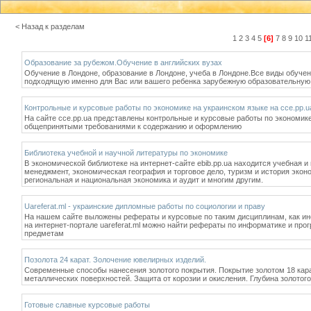
< Назад к разделам
1
2
3
4
5
[6]
7
8
9
10
1
Образование за рубежом.Обучение в английских вузах
Обучение в Лондоне, образование в Лондоне, учеба в Лондоне.Все виды обучен
подходящую именно для Вас или вашего ребенка зарубежную образовательну
Контрольные и курсовые работы по экономике на украинском языке на cce.pp.u
На сайте cce.pp.ua представлены контрольные и курсовые работы по экономик
общепринятыми требованиями к содержанию и оформлению
Библиотека учебной и научной литературы по экономике
В экономической библиотеке на интернет-сайте ebib.pp.ua находится учебная 
менеджмент, экономическая география и торговое дело, туризм и история экон
региональная и национальная экономика и аудит и многим другим.
Uareferat.ml - украинские дипломные работы по социологии и праву
На нашем сайте выложены рефераты и курсовые по таким дисциплинам, как ино
на интернет-портале uareferat.ml можно найти рефераты по информатике и про
предметам
Позолота 24 карат. Золочение ювелирных изделий.
Современные способы нанесения золотого покрытия. Покрытие золотом 18 кар
металлических поверхностей. Защита от корозии и окисления. Глубина золотого 
Готовые славные курсовые работы