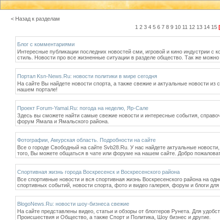
< Назад к разделам
1
2
3
4
5
6
7
8
9
10
11
12
13
14
15
Блог с комментариями
Интересные публикации последних новостей сми, игровой и кино индустрии с к
стиль. Новости про все жизненные ситуации в разделе общество. Так же можно
Портал Ksn-News.Ru: новости политики в мире сегодня
На сайте Вы найдете новости спорта, а также свежие и актуальные новости из
нашем портале!
Проект Forum-Yamal.Ru: погода на неделю, Яр-Сале
Здесь вы сможете найти самые свежие новости и интересные события, справоч
форум Ямала и Ямальского района.
Фотографии, Амурская область. Подробности на сайте
Все о городе Свободный на сайте Svb28.Ru. У нас найдете актуальные новости
того, Вы можете общаться в чате или форуме на нашем сайте. Добро пожаловат
Спортивная жизнь города Воскресенск и Воскресенского района
Все спортивные новости и вся спортивная жизнь Воскресенского района на одн
спортивных событий, новости спорта, фото и видео галерея, форум и блоги для
BlogoNews.Ru: новости шоу-бизнеса свежие
На сайте представлены видео, статьи и обзоры от блоггеров Рунета. Для удобс
Происшествия и Общество, а также Спорт и Политика, Шоу бизнес и другие.