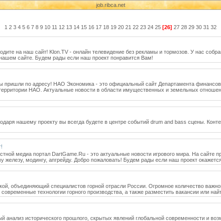
job.ribca.net
1
2
3
4
5
6
7
8
9
10
11
12
13
14
15
16
17
18
19
20
21
22
23
24
25
[26]
27
28
29
30
31
32
дите на наш сайт! Klon.TV - онлайн телевидение без рекламы и тормозов. У нас собр
а нашем сайте. Будем рады если наш проект понравится Вам!
Вы пришли по адресу! НАО Экономика - это официальный сайт Департамента финансов
территории НАО. Актуальные новости в области имущественных и земельных отношени
годаря нашему проекту вы всегда будете в центре событий drum and bass сцены. Конт
!
стной медиа портал DartGame.Ru - это актуальные новости игрового мира. На сайте
 железу, модингу, апгрейду. Добро пожаловать! Будем рады если наш проект окажетс
щадкой, объединяющий специалистов горной отрасли России. Огромное количество важн
овременные технологии горного производства, а также разместить вакансии или найти
 анализ исторического прошлого, скрытых явлений глобальной современности и воз