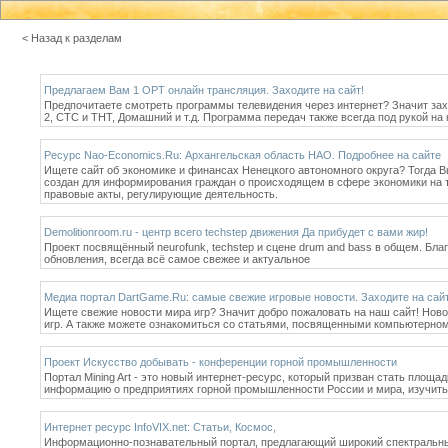
< Назад к разделам
Предлагаем Вам 1 ОРТ онлайн трансляция. Заходите на сайт!
Предпочитаете смотреть программы телевидения через интернет? Значит захо
2, СТС и ТНТ, Домашний и т.д. Программа передач также всегда под рукой н
Ресурс Nao-Economics.Ru: Архангельская область НАО. Подробнее на сайте
Ищете сайт об экономике и финансах Ненецкого автономного округа? Тогда 
создан для информирования граждан о происходящем в сфере экономики на 
правовые акты, регулирующие деятельность.
Demolitionroom.ru - центр всего techstep движения Да прибудет с вами жир!
Проект посвящённый neurofunk, techstep и сцене drum and bass в общем. Бла
обновления, всегда всё самое свежее и актуальное
Медиа портал DartGame.Ru: самые свежие игровые новости. Заходите на сайт
Ищете свежие новости мира игр? Значит добро пожаловать на наш сайт! Ново
игр. А также можете ознакомиться со статьями, посвященными компьютерному
Проект Искусство добывать - конференции горной промышленности
Портал Mining Art - это новый интернет-ресурс, который призван стать пло
информацию о предприятиях горной промышленности России и мира, изучить с
Интернет ресурс InfoVIX.net: Статьи, Космос,
Информационно-познавательный портал, предлагающий широкий спектральный