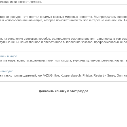
ление истинного от ложного.
интернет-ресурс - это портал о самых важных мировых новостях. Мы предлагаем пере
ая в использовании навигация, которая поможет найти то, что интересно именно Вам.
н, изготовление световых коробов, размещение рекламы внутри транспорта, в торговы
ступные цены, качественное и оперативное выполнение заказов, профессиональные сот
ии и в мире.
 в мире: новости экономики, политики, спорта, туризма, культуры, религии, науки, те
а выгодно
у таких производителей, как V-ZUG, ilve, Kuppersbusch, Fhiaba, Restart и Smeg. Элит
Добавить ссылку в этот раздел