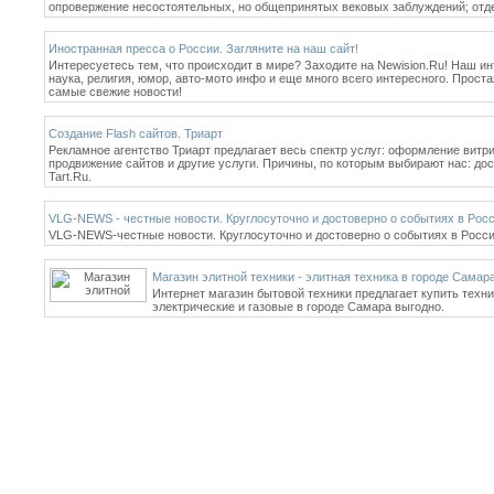
опровержение несостоятельных, но общепринятых вековых заблуждений; отде
Иностранная пресса о России. Загляните на наш сайт!
Интересуетесь тем, что происходит в мире? Заходите на Newision.Ru! Наш 
наука, религия, юмор, авто-мото инфо и еще много всего интересного. Прост
самые свежие новости!
Создание Flash сайтов. Триарт
Рекламное агентство Триарт предлагает весь спектр услуг: оформление витри
продвижение сайтов и другие услуги. Причины, по которым выбирают нас: до
Tart.Ru.
VLG-NEWS - честные новости. Круглосуточно и достоверно о событиях в Росс
VLG-NEWS-честные новости. Круглосуточно и достоверно о событиях в России и
Магазин элитной техники - элитная техника в городе Самар
Интернет магазин бытовой техники предлагает купить техник
электрические и газовые в городе Самара выгодно.