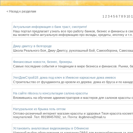
< Назад к разделам
1
2
3
4
5
6
7
8
9
10
1
Актуальная информация о банк траст, смотрите!
Наш портал предлагает узнать все про работу банков, бизнес и финансы в св
вы можете найти актуальную информацию про вклады, кредиты, ипотеку и т.п.
Джиу-джитсу в белгороде
Школа Реального Боя, Джиу-Джитсу, рукопашный Бой, Самооборона, Самозащи
Финансовые новости, бизнес, брокеры.
Самые последние события и тенденции в мире бизнеса и финансов. Рынки, ба
УютДомСтрой18: дома под ключ в Ижевске каркасные дома ижевск
Строительство от фундамента до кровли из дерева: дома из бруса и по канад
На сайте nlisova.ru консультации салона красоты
Вложившись на обучение администраторов и мастеров для салонов красоты с
Натуральное из Крыма гель оптом
Оптово-розничный интернет магазин красоты и здоровья Твоя красота космет
покупателей .Тел: 89198457692, эл. Почта: ilsgibneva@mail.ru
Установить аналоговые видеокамеры в Обнинске
Широкий выбор оборудования от компании DMVI для видеонаблюдения за дом