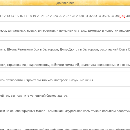
job.ribca.net
1
12
13
14
15
16
17
18
19
20
21
22
23
24
25
26
27
28
29
30
31
32
33
34
35
36
37
38
[39]
40
ежих, актуальных, новых, интересных и полезных статьях, заметках и новостях инфор
та, Школа Реального Боя в Белгороде, Джиу-Джитсу в Белгороде, рукопашный Бой в Б
нки, страхование, недвижимость, рейтинги компаний, аналитика, финансовые и эконом
ской технологии. Строительство хоз. построек. Разумные цены.
ейчас, вы получите успешный бизнес завтра.
ики на основе эфирных масел . Крымская натуральная косметика в большом ассортим
ом , магазином, автостоянкой или офисом. Аналоговое или цифровое видеонаблюдени