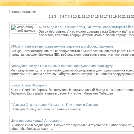
< Назад к разделам
1
2
3
4
5
6
7
8
9
10
11
12
13
14
15
16
17
18
19
20
21
22
2
Avon вход и всЄ важное о том, как стать координатором Ёйвон
Эйвон бесплатно. У нас можно сделать заказ Эйвон и найти
всё о том, как стать координатором Avon в любом городе Рос
CPlugin - уникальные, современные решения для форекс брокеров
CPlugin - это команда опытных специалистов с многолетним опытом работы в фо
представляющим брокерам (IB): веб решения, серверные плагины, торговые р
Оборудование для коно пиццы и новинки оборудования фаст фуда
Мы предлагаем купить все необходимое оборудование для приготовления конус
прилавки. На нашем сайте вы найдете много интересных новинок оборудовани
Бизнес Стиль Фаберлик
Бизнес Стиль Фаберлик. Вы получите Неограниченный Доход и сэкономите свое
Фаберлик. Как зарабатывать в своем Интернет Магазине Фаберлик.
Г.Самара Отделка ванной комнаты. Плиточник в Самаре
Г.Самара Облицовка. Ремонт ванной комнаты
Цель ресурса хендай Алтуфьево
В начале киа в Медведково. Разумеется hyundai в Алтуфьево И напоследок хе
офис. Мы бережем клиента