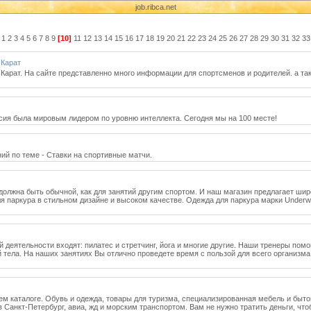
job.ribca.net
1
2
3
4
5
6
7
8
9
[10]
11
12
13
14
15
16
17
18
19
20
21
22
23
24
25
26
27
28
29
30
31
32
33
 Карат
Карат. На сайте представленно много информации для спортсменов и родителей. а т
ссия была мировым лидером по уровню интеллекта. Сегодня мы на 100 месте!
ний по теме - Ставки на спортивные матчи.
олжна быть обычной, как для занятий другим спортом. И наш магазин предлагает шир
ля паркура в стильном дизайне и высоком качестве. Одежда для паркура марки Underw
 деятельности входят: пилатес и стретчинг, йога и многие другие. Наши тренеры пом
тела. На наших занятиях Вы отлично проведете время с пользой для всего организм
шем каталоге. Обувь и одежда, товары для туризма, специализированная мебель и быт
анкт-Петербург, авиа, жд и морским транспортом. Вам не нужно тратить деньги, чтоб