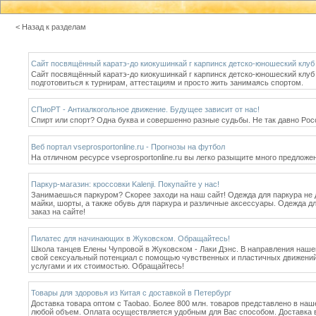
< Назад к разделам
Сайт посвящённый каратэ-до киокушинкай г карпинск детско-юношеский клуб
Сайт посвящённый каратэ-до киокушинкай г карпинск детско-юношеский клуб 
подготовиться к турнирам, аттестациям и просто жить занимаясь спортом.
СПиоРТ - Антиалкогольное движение. Будущее зависит от нас!
Спирт или спорт? Одна буква и совершенно разные судьбы. Не так давно Ро
Веб портал vseprosportonline.ru - Прогнозы на футбол
На отличном ресурсе vseprosportonline.ru вы легко разыщите много предложе
Паркур-магазин: кроссовки Kalenji. Покупайте у нас!
Занимаешься паркуром? Скорее заходи на наш сайт! Одежда для паркура не д
майки, шорты, а также обувь для паркура и различные аксессуары. Одежда д
заказ на сайте!
Пилатес для начинающих в Жуковском. Обращайтесь!
Школа танцев Елены Чупровой в Жуковском - Лаки Дэнс. В направления нашей
свой сексуальный потенциал с помощью чувственных и пластичных движений 
услугами и их стоимостью. Обращайтесь!
Товары для здоровья из Китая с доставкой в Петербург
Доставка товара оптом с Taobao. Более 800 млн. товаров представлено в на
любой объем. Оплата осуществляется удобным для Вас способом. Доставка в С