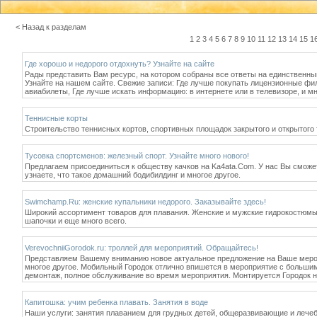
< Назад к разделам
1
2
3
4
5
6
7
8
9
10
11
12
13
14
15
1
Где хорошо и недорого отдохнуть? Узнайте на сайте
Рады представить Вам ресурс, на котором собраны все ответы на единственный 
Узнайте на нашем сайте. Свежие записи: Где лучше покупать лицензионные фил
авиабилеты, Где лучше искать информацию: в интернете или в телевизоре, и мн
Теннисные корты
Строительство теннисных кортов, спортивных площадок закрытого и открытого 
Тусовка спортсменов: железный спорт. Узнайте много нового!
Предлагаем присоединиться к обществу качков на Ka4ata.Com. У нас Вы сможет
узнаете, что такое домашний бодибилдинг и многое другое.
Swimchamp.Ru: женские купальники недорого. Заказывайте здесь!
Широкий ассортимент товаров для плавания. Женские и мужские гидрокостюмы,
шапочки и еще много всего.
VerevochniiGorodok.ru: троллей для мероприятий. Обращайтесь!
Представляем Вашему вниманию новое актуальное предложение на Ваше меропр
многое другое. Мобильный Городок отлично впишется в мероприятие с большим
демонтаж, полное обслуживание во время мероприятия. Монтируется Городок н
Капитошка: учим ребенка плавать. Занятия в воде
Наши услуги: занятия плаванием для грудных детей, общеразвивающие и лечеб