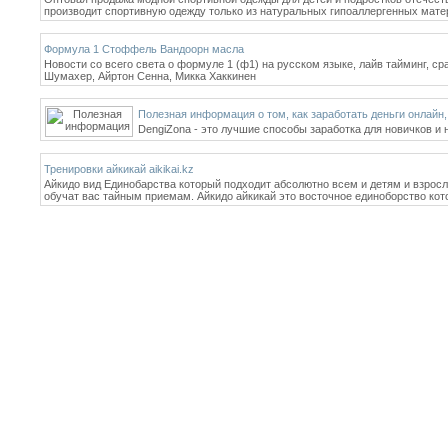
производит спортивную одежду только из натуральных гипоаллергенных матер
Формула 1 Стоффель Вандоорн масла
Новости со всего света о формуле 1 (ф1) на русском языке, лайв тайминг, с
Шумахер, Айртон Сенна, Микка Хаккинен
Полезная информация о том, как заработать деньги онлайн
DengiZona - это лучшие способы заработка для новичков и 
Тренировки айкикай aikikai.kz
Айкидо вид Единобарства который подходит абсолютно всем и детям и взросл
обучат вас тайным приемам. Айкидо айкикай это восточное единоборство ко