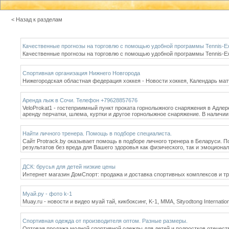
< Назад к разделам
Качественные прогнозы на торговлю с помощью удобной программы Tennis-Exp
Качественные прогнозы на торговлю с помощью удобной программы Tennis-Exp
Спортивная организация Нижнего Новгорода
Нижегородская областная федерация хоккея - Новости хоккея, Календарь ма
Аренда лыж в Сочи. Телефон +79628857676
VeloProkat1 - гостеприимный пункт проката горнолыжного снаряжения в Адлер
аренду перчатки, шлема, куртки и другое горнолыжное снаряжение. В наличии 
Найти личного тренера. Помощь в подборе специалиста.
Сайт Protrack.by оказывает помощь в подборе личного тренера в Беларуси. 
результатов без вреда для Вашего здоровья как физического, так и эмоцион
ДСК: брусья для детей низкие цены
Интернет магазин ДомСпорт: продажа и доставка спортивных комплексов и тр
Муай.ру - фото k-1
Muay.ru - новости и видео муай тай, кикбоксинг, K-1, ММА, Sityodtong Internat
Спортивная одежда от производителя оптом. Разные размеры.
Оптовая продажа модной спортивной одежды для детей и подростков отечест