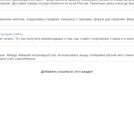
иалов. Доставка товара осуществляется по всей России. Приятные цены и всегда выс
равнение пилотов, покруговки и графики, конкурсы с призами, форум для общения, Фе
, лучшие сайты
не только. Тут вы получите рекомендации о том, как ставят спортивные ставки и о мн
ым. Айкидо Айкикай натренирует вас использовать мощь соперника против него самог
торое учит самообороне
Добавить ссылку в этот раздел