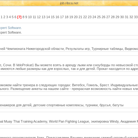
job.ribca.net
1
2
3
4
5
6
[7]
8
9
10
11
12
13
14
15
16
17
18
19
20
21
22
23
24
25
26
27
28
29
30
31
32
33
ert Software.
ert Software.
тчей Чемпионата Нижегородской области, Результаты игр, Турнирные таблицы, Видео
е, Сочи. В VeloProkat1 Вы можете взять в аренду лыжи или сноуборды по невысокой ст
имеются любые размеры как для взрослых, так и для детей. Прокат находится по адрес
Поможем найти тренера в следующих городах: Витебск, Гомель, Брест. Индивидуальные
ального. Размещение анкеты на нашем сайте - прекрасная возможность найти новых кл
енажеров для детей, детские спортивные комплексы, турники, брусья, батуты
ional Muay Thai Training Academy, World Pan Fighting League, экипировка Windy, Академи
венного производителя Apex. Представляем Вашему вниманию свежий оптовый каталог 