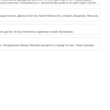
окое качество. Ознакомиться с каталогом Вы можете на сайте Apex-Opt.Ru.
рнандо Алонсо, Дженсон Баттон, Кевин Магнуссен, стофель Вандоорн, Михаэль
огом другом. В базу включены надежные онлайн букмекеры.
о. объединение Айкидо Айкикай находится в городе Астане. Наши тренеры