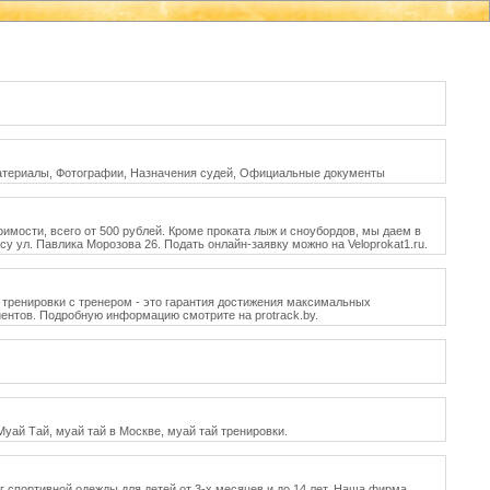
материалы, Фотографии, Назначения судей, Официальные документы
оимости, всего от 500 рублей. Кроме проката лыж и сноубордов, мы даем в
у ул. Павлика Морозова 26. Подать онлайн-заявку можно на Veloprokat1.ru.
 тренировки с тренером - это гарантия достижения максимальных
иентов. Подробную информацию смотрите на protrack.by.
я Муай Тай, муай тай в Москве, муай тай тренировки.
спортивной одежды для детей от 3-х месяцев и до 14 лет. Наша фирма