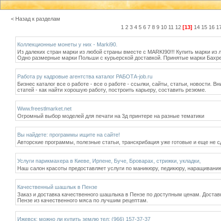
< Назад к разделам
1
2
3
4
5
6
7
8
9
10
11
12
[13]
14
15
16
1
Коллекционные монеты у них - Marki90.
Из далеких стран марки из любой страны вместе с MARKI90!!! Купить марки и
Одно размерные марки Польши с курьерской доставкой. Принятые марки Бахрейн
Работа ру кадровые агентства каталог РАБОТА-job.ru
Бизнес каталог все о работе - все о работе - ссылки, сайты, статьи, новост
статей - как найти хорошую работу, построить карьеру, составить резюме.
Www.freestlmarket.net
Огромный выбор моделей для печати на 3д принтере на разные тематики
Вы найдете: программы ищите на сайте!
Авторские программы, полезные статьи, транскрибация уже готовые и еще не 
Услуги парикмахера в Киеве, Ирпене, Буче, Броварах, стрижки, укладки,
Наш салон красоты предоставляет услуги по маникюру, педикюру, наращиванию
Качественный шашлык в Пензе
Заказ и доставка качественного шашлыка в Пензе по доступным ценам. Доста
Пензе из качественного мяса по лучшим рецептам.
Ижевск: можно ли купить землю тел: (966) 157-37-37