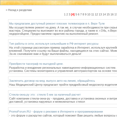
< Назад к разделам
1
2
3
[4]
5
6
7
8
9
10
11
12
13
14
15
16
1
Мы предлагаем доступный ремонт плоских телевизоров в п. Верх-Туле
Мы осуществляем ремонт на дому. А так же, в случае необходимости при серь
мастера. Специалисты выезжают во все районы города, а также в: г.Обь, п.Ве
недорогойцене. Предоставляем гарантию на выполненный ремонт.
Тип работы в сети, используя сильнейшие в РФ интернет ресурсы
На этой странице рассмотрен пример заработка в Интернет, используя крупнейши
вложений. Получите ссылку на Ваши файлы, находящиеся на этих сайтах. Мож
За их скачивание вам и будут выплачиваться деньги!
Приобрести тахограф по выгодной цене.
Разработка и внедрение региональных навигационно-информационных систем. Т
установка. Системы мониторинга и управления автотранспортом на основе тех
Заключить договор на мед. выпуск авто на линию, обращайтесь
Наш Медицинский Центр предлагает пройти предрейсовый медосмотр водителям 
Стекла-окна.ру это : стекло 5 мм за наличный расчет
Сайт компании стекла-окна-ру - продажа, доставка и установка оконных и витри
доставкой, установка наружных и межкомнатных стекол
PromoForum.RU - форум о рекламе в Интернете и программировании
- это форум о раскрутке сайтов, который поможет Вам решить любые вопросы