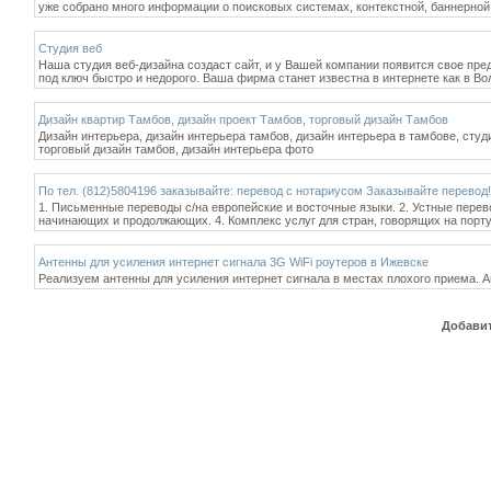
уже собрано много информации о поисковых системах, контекстной, баннерной 
Студия веб
Наша студия веб-дизайна создаст сайт, и у Вашей компании появится свое пре
под ключ быстро и недорого. Ваша фирма станет известна в интернете как в Вол
Дизайн квартир Тамбов, дизайн проект Тамбов, торговый дизайн Тамбов
Дизайн интерьера, дизайн интерьера тамбов, дизайн интерьера в тамбове, студ
торговый дизайн тамбов, дизайн интерьера фото
По тел. (812)5804196 заказывайте: перевод с нотариусом Заказывайте перевод!
1. Письменные переводы с/на европейские и восточные языки. 2. Устные перев
начинающих и продолжающих. 4. Комплекс услуг для стран, говорящих на порту
Антенны для усиления интернет сигнала 3G WiFi роутеров в Ижевске
Реализуем антенны для усиления интернет сигнала в местах плохого приема. А
Добавит