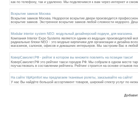
как по телефону, так и удаленно. Мы подключимся к вам через интернет и смож
Вскрытие замков Москва
Вскрытие замков Москва. Недорогое вскрытие двери производится профессион
вскрытие замков. Экстренное вскрытие замков любой сложности недорого. Деш
Modular interior system NEO: модульный дизайнерский подиум, для магазина.
Компания Interior Expo Systems является одним из ведущих производителей м
радиальные блоки NEO - это модные кирпичики для организации и дизайна всех
магазинов, салонов, офисов и домашних интерьеров. Мы застроим Вас в любой
КоверСамолет.РФ - рейтиг в котором вы множите повлиять на позиции такси!
КоверСамолет.РФ это рейтинг такси городов РФ. Мы собрали в одном месте та
поучаствовать в составлении рейтинга. Рейтинг строится на основе отзывов по
На сайте VipKpmfort мы предлагаем тканевые ролеты, заказывайте на сайте!
У нас Вы найдёте большой ассортимент товаров, широкий спектр услуг по низки
Добавит