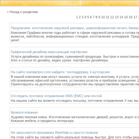
< Назад к разделам
1
2
3
4
5
6
7
8
9
10
11
12
13
14
15
16
17
Предлагаем: изготовление наружной рекламы, широкоформатная печать банеро
Компания Графика многие годы работает в сфере наружной рекламы и готова п
вывесок, лайтбоксов, информационных стендов, изготовление штендеров. Пре
цене!
Графический дизайнер версьальщик портфолио
Услуги дизайнера по полиграфии, сувенирной продукции. быстрое и качественн
блог и статьи по дизайну, видео уроки. портфолио дизайнера.
На сайте standartpro.com найдете: техподдержку, it аутсорсинг
В нашей компании вам могут оказать услуги по электро-монтажу, it услуги, ус
обслуживанию офисной оргтехники, установке розеток и приборов освещения.
Ориентируясь на долгосрочное сотрудничество мы предоставляем гарантию н
Отследить почтовое отправление EMS (ЕМС) или почтой
На нашем сайте вы можете отследить посылку, почтовое отправление У нас вы
Кровати кованые
Художественная ковка. Изготовление металлических дверей, решеток, ворот и о
Кованая мебель и предметы интерьера
Не запускается программа WanHelp.ru просто позвони
На этом сайте вы сможете найти реальную помощь быстро. Для того чтобы реш