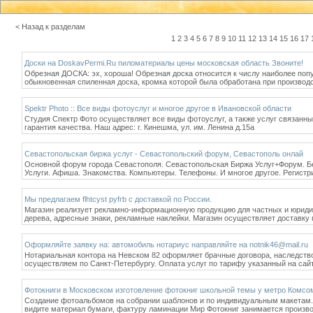
< Назад к разделам
1
2
3
4
5
6
7
8
9
10
11
12
13
14
15
16
17
Доски на DoskavPermi.Ru пиломатериалы цены московская область Звоните!
Обрезная ДОСКА: эх, хороша! Обрезная доска относится к числу наиболее поп
обыкновенная спиленная доска, кромка которой была обработана при производс
Spektr Photo :: Все виды фотоуслуг и многое другое в Ивановской области
Студия Спектр Фото осуществляет все виды фотоуслуг, а также услуг связанны
гарантия качества. Наш адрес: г. Кинешма, ул. им. Ленина д.15а
Севастопольская биржа услуг - Севастопольский форум, Севастополь онлай
Основной форум города Севастополя. Севастопольская Биржа Услуг+Форум. Б
Услуги. Афиша. Знакомства. Компьютеры. Телефоны. И многое другое. Регист
Мы предлагаем flhtcyst pyfrb с доставкой по России.
Магазин реализует рекламно-информационную продукцию для частных и юридиче
дерева, адресные знаки, рекламные наклейки. Магазин осуществляет доставку 
Оформляйте заявку на: автомобиль нотариус направляйте на notnik46@mail.ru
Нотариальная контора на Невском 82 оформляет брачные договора, наследств
осуществляем по Санкт-Петербургу. Оплата услуг по тарифу указанный на сай
Фотокниги в Московском изготовление фотокниг школьной темы у метро Комсомо
Создание фотоальбомов на собрании шаблонов и по индивидуальным макетам. 
видите материал бумаги, фактуру ламинации Мир Фотокниг занимается произв