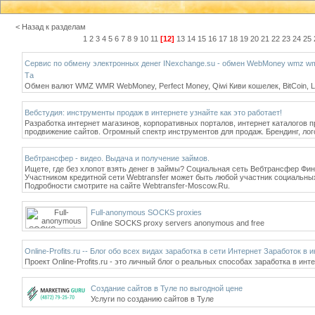
< Назад к разделам
1
2
3
4
5
6
7
8
9
10
11
[12]
13
14
15
16
17
18
19
20
21
22
23
24
25
Сервис по обмену электронных денег INexchange.su - обмен WebMoney wmz wmr, Q
Та
Обмен валют WMZ WMR WebMoney, Perfect Money, Qiwi Киви кошелек, BitCoin, Li
Вебстудия: инструменты продаж в интернете узнайте как это работает!
Разработка интернет магазинов, корпоративных порталов, интернет каталогов 
продвижение сайтов. Огромный спектр инструментов для продаж. Брендинг, ло
Вебтрансфер - видео. Выдача и получение займов.
Ищете, где без хлопот взять денег в займы? Социальная сеть Вебтрансфер Фин
Участником кредитной сети Webtransfer может быть любой участник социальных с
Подробности смотрите на сайте Webtransfer-Moscow.Ru.
Full-anonymous SOCKS proxies
Online SOCKS proxy servers anonymous and free
Online-Profits.ru -- Блог обо всех видах заработка в сети Интернет Заработок в
Проект Online-Profits.ru - это личный блог о реальных способах заработка в инт
Создание сайтов в Туле по выгодной цене
Услуги по созданию сайтов в Туле