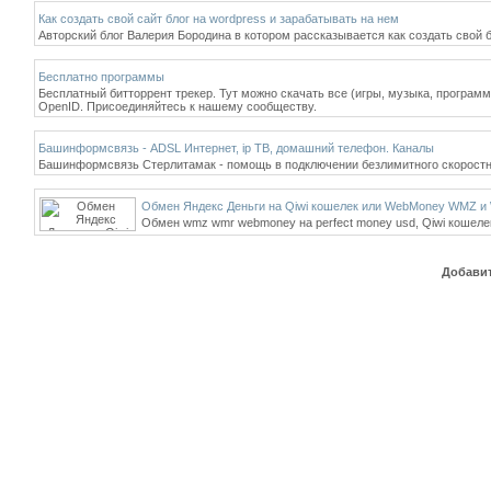
Как создать свой сайт блог на wordpress и зарабатывать на нем
Авторский блог Валерия Бородина в котором рассказывается как создать свой б
Бесплатно программы
Бесплатный битторрент трекер. Тут можно скачать все (игры, музыка, програм
OpenID. Присоединяйтесь к нашему сообществу.
Башинформсвязь - ADSL Интернет, ip ТВ, домашний телефон. Каналы
Башинформсвязь Стерлитамак - помощь в подключении безлимитного скоростно
Обмен Яндекс Деньги на Qiwi кошелек или WebMoney WMZ 
Обмен wmz wmr webmoney на perfect money usd, Qiwi кошелек,
Добавит