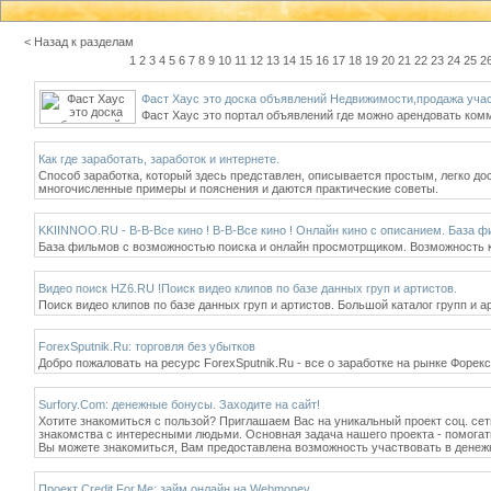
< Назад к разделам
1
2
3
4
5
6
7
8
9
10
11
12
13
14
15
16
17
18
19
20
21
22
23
24
25
2
Фаст Хаус это доска объявлений Недвижимости,продажа учас
Фаст Хаус это портал объявлений где можно арендовать ко
Как где заработать, заработок и интернете.
Способ заработка, который здесь представлен, описывается простым, легко до
многочисленные примеры и пояснения и даются практические советы.
KKIINNOO.RU - В-В-Все кино ! В-В-Все кино ! Онлайн кино с описанием. База 
База фильмов с возможностью поиска и онлайн просмотрщиком. Возможность к
Видео поиск HZ6.RU !Поиск видео клипов по базе данных груп и артистов.
Поиск видео клипов по базе данных груп и артистов. Большой каталог групп и а
ForexSputnik.Ru: торговля без убытков
Добро пожаловать на ресурс ForexSputnik.Ru - все о заработке на рынке Форек
Surfory.Com: денежные бонусы. Заходите на сайт!
Хотите знакомиться с пользой? Приглашаем Вас на уникальный проект соц. сети
знакомства с интересными людьми. Основная задача нашего проекта - помогать
Вы можете знакомиться, Вам предоставлена возможность участвовать в денежн
Проект Credit For.Me: займ онлайн на Webmoney