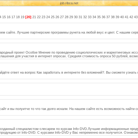
job.ribca.net
4
15
16
17
18
19
[20]
21
22
23
24
25
26
27
28
29
30
31
32
33
34
35
36
37
38
39
40
41
42
43
оем сайте. Лучшие партнерские программы рунета на любой вкус и цвет. С нашим сер
ународный проект Особое Мнение по проведению социологических и маркетинговых исс
лашения для участия в интернет опросах. Средняя стоимость опроса 50 рублей, возмо
айдёте ответ на вопрос Как заработать в интернете без вложений?. Вы сможете узнать
йт и вы полуитче то что так долго искали. На нашем сайте есть возможность найти св
, созданный специалистом-слесарем по курсам Info-DVD.Лучшие информационные прод
продукцию от Info-DVD. С курсами Info-DVD у Вас непременно все получится. Ознаком