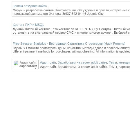
Joomla создание сайта
Форум и разработка сайтов. Консультации, обсуждения и просто интересные с
приложений для малого бизнеса. 8(937)542-04-46 Joomla City
Хостинг PHP и MSQL
Лучший платный хостинг - это хостинг от RU CENTR ( Ру Центра). Платный хо
установить на виртуальный сервер CMC и многое, многое другое... Выбирай са
Free Stresser Statistics - Бесплатная Статистика Стрессеров (Hack Forums)
Здесь Вы можете посмотреть цены, качество, методы ддоса и способы оплаты ра
different payment methods for purchases without cheating. All information is updated
Адалт сайт. Заработаем на своем adult сайте. Темы, методи
Адалт сайт. Заработаем на своем adult сайте. Темы, партне