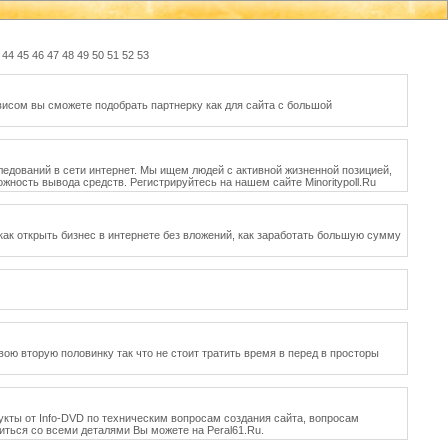
44
45
46
47
48
49
50
51
52
53
висом вы сможете подобрать партнерку как для сайта с большой
ледований в сети интернет. Мы ищем людей с активной жизненной позицией,
жность вывода средств. Регистрируйтесь на нашем сайте Minoritypoll.Ru
 как открыть бизнес в интернете без вложений, как заработать большую сумму
ою вторую половинку так что не стоит тратить время в перед в просторы
укты от Info-DVD по техническим вопросам создания сайта, вопросам
иться со всеми деталями Вы можете на Peral61.Ru.