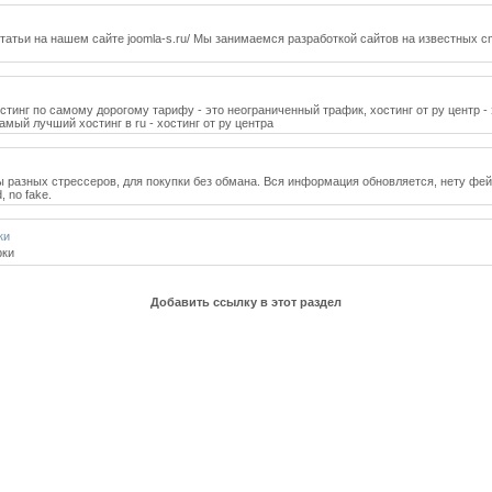
татьи на нашем сайте joomla-s.ru/ Мы занимаемся разработкой сайтов на известных c
стинг по самому дорогому тарифу - это неограниченный трафик, хостинг от ру центр -
мый лучший хостинг в ru - хостинг от ру центра
зных стрессеров, для покупки без обмана. Вся информация обновляется, нету фейков. H
, no fake.
ки
рки
Добавить ссылку в этот раздел