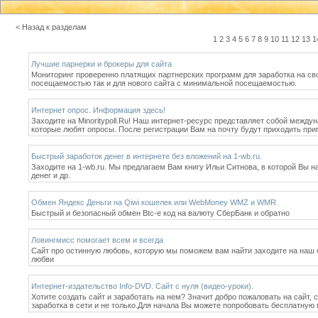
< Назад к разделам
1
2
3
4
5
6
7
8
9
10
11
12
13
1
Лучшие парнерки и брокеры для сайта
Мониторинг проверенно платящих партнерских программ для заработка на св
посещаемостью так и для нового сайта с минимальной посещаемостью.
Интернет опрос. Информация здесь!
Заходите на Minoritypoll.Ru! Наш интернет-ресурс представляет собой межд
которые любят опросы. После регистрации Вам на почту будут приходить приг
Быстрый заработок денег в интернете без вложений на 1-wb.ru.
Заходите на 1-wb.ru. Мы предлагаем Вам книгу Ильи Ситнова, в которой Вы н
денег и др.
Обмен Яндекс Деньги на Qiwi кошелек или WebMoney WMZ и WMR
Быстрый и безопасный обмен Btc-e код на валюту СберБанк и обратно
Ловингмисс помогает всем и всегда
Сайт про остинную любовь, которую мы поможем вам найти заходите на наш са
любви
Интернет-издательство Info-DVD. Сайт с нуля (видео-уроки).
Хотите создать сайт и заработать на нем? Значит добро пожаловать на сайт
заработка в сети и не только.Для начала Вы можете попробовать бесплатную 