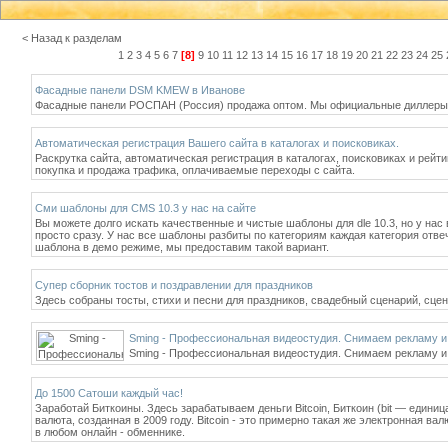
< Назад к разделам
1
2
3
4
5
6
7
[8]
9
10
11
12
13
14
15
16
17
18
19
20
21
22
23
24
25
Фасадные панели DSM KMEW в Иванове
Фасадные панели РОСПАН (Россия) продажа оптом. Мы официальные диллеры
Автоматическая регистрация Вашего сайта в каталогах и поисковиках.
Раскрутка сайта, автоматическая регистрация в каталогах, поисковиках и рей
покупка и продажа трафика, оплачиваемые переходы с сайта.
Сми шаблоны для CMS 10.3 у нас на сайте
Вы можете долго искать качественные и чистые шаблоны для dle 10.3, но у нас
просто сразу. У нас все шаблоны разбиты по категориям каждая категория отве
шаблона в демо режиме, мы предоставим такой вариант.
Супер сборник тостов и поздравлении для праздников
Здесь собраны тосты, стихи и песни для праздников, свадебный сценарий, сцен
Sming - Профессиональная видеостудия. Снимаем рекламу и
Sming - Профессиональная видеостудия. Снимаем рекламу и
До 1500 Сатоши каждый час!
Заработай Биткоины. Здесь зарабатываем деньги Bitcoin, Биткоин (bit — един
валюта, созданная в 2009 году. Bitcoin - это примерно такая же электронная ва
в любом онлайн - обменнике.