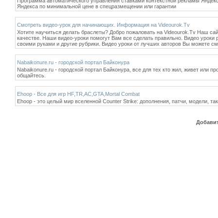
Программа автоматического управления ставками контекстной рекламы Яндекс.
Яндекса по минимальной цене в спецразмещении или гарантии
Смотреть видео-урок для начинающих. Информация на Videourok.Tv
Хотите научиться делать браслеты? Добро пожаловать на Videourok.Tv Наш сай
качестве. Наши видео-уроки помогут Вам все сделать правильно. Видео уроки 
своими руками и другие рубрики. Видео уроки от лучших авторов Вы можете см
Nabaikonure.ru - городской портал Байконура
Nabaikonure.ru - городской портал Байконура, все для тех кто жил, живет или 
общайтесь.
Ehoop - Все для игр HF,TR,AC,GTA,Mortal Combat
Ehoop - это целый мир вселенной Counter Strike: дополнения, патчи, модели, та
Добавит