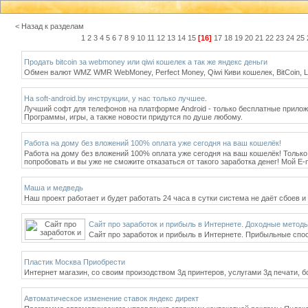
< Назад к разделам
1
2
3
4
5
6
7
8
9
10
11
12
13
14
15
[16]
17
18
19
20
21
22
23
24
25
Продать bitcoin за webmoney или qiwi кошелек а так же яндекс деньги
Обмен валют WMZ WMR WebMoney, Perfect Money, Qiwi Киви кошелек, BitCoin, Li
На soft-android.by инструкции, у нас только лучшее.
Лучший софт для телефонов на платформе Android - только бесплатные прилож
Программы, игры, а также новости придутся по душе любому.
Работа на дому без вложений 100% оплата уже сегодня на ваш кошелёк!
Работа на дому без вложений 100% оплата уже сегодня на ваш кошелёк! Только
попробовать и вы уже не сможите отказаться от такого заработка денег! Мой E-
Маша и медведь
Наш проект работает и будет работать 24 часа в сутки система не даёт сбоев 
Сайт про заработок и прибыль в Интернете. Доходные метод
Сайт про заработок и прибыль в Интернете. Прибыльные спо
Пластик Москва Приобрести
Интернет магазин, со своим произодством 3д принтеров, услугами 3д печати,
Автоматическое изменение ставок яндекс директ