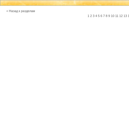
< Назад к разделам
1
2
3
4
5
6
7
8
9
10
11
12
13