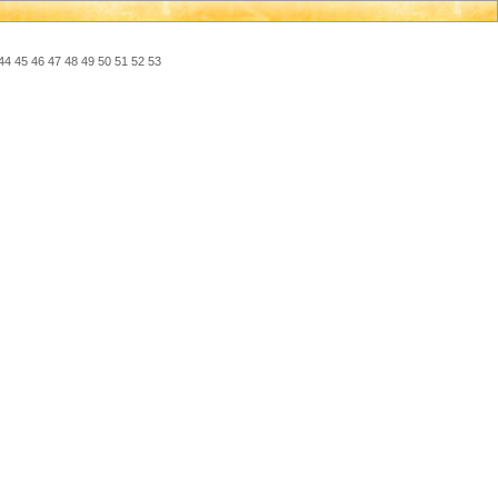
44
45
46
47
48
49
50
51
52
53